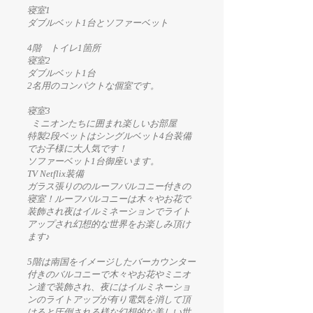
寝室1
ダブルベット1台とソファーベット
4階 トイレ1箇所
寝室2
ダブルベット1台
2名用のコンパクトな個室です。
寝室3
ミニオンたちに囲まれ楽しいお部屋
特製2段ベットはシングルベット4台装備
でお子様に大人気です！
​ソファーベット1台御座います。
​TV Netflix装備
ガラス張りののルーフバルコニー付きの
寝室！ルーフバルコニーは木々やお花で
装飾され夜はイルミネーションでライト
アップされ幻想的な世界をお楽しみ頂け
ます♪
5階は南国をイメージしたバーカウンター
付きのバルコニーで木々やお花やミニオ
ン達で装飾され、夜にはイルミネーショ
ンのライトアップが有り電気を消して頂
けると圧倒される様な幻想的な美しい世