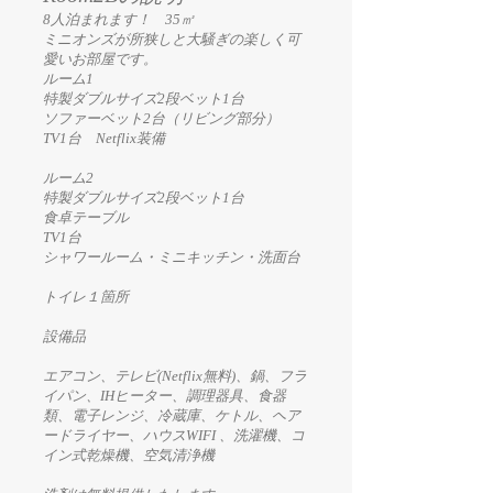
8人泊まれます！ 35㎡
ミニオンズが所狭しと大騒ぎの楽しく可
愛いお部屋です。
ルーム1
特製ダブルサイズ2段ベット1台
ソファーベット2台（リビング部分）
TV1台 Netflix装備
ルーム2
特製ダブルサイズ2段ベット1台
食卓テーブル
TV1台
シャワールーム・ミニキッチン・洗面台
トイレ１箇所
設備品
エアコン、テレビ(Netflix無料)、鍋、フラ
イパン、IHヒーター、調理器具、食器
類、電子レンジ、冷蔵庫、ケトル、ヘア
ードライヤー、ハウスWIFI 、洗濯機、コ
イン式乾燥機、空気清浄機