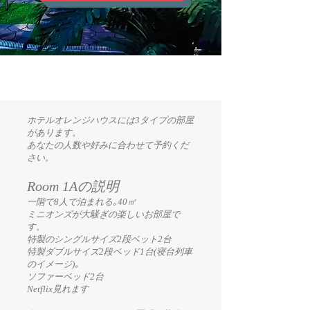
ホテルオレンジハウスには3タイプの部屋
があります。
あなたの人数や好みに合わせて予約くだ
さい。
Room 1Aの説明
一階で8人で泊まれる｡40㎡
ミニオンズが大騒ぎの楽しいお部屋で
す。
特製のシングルサイズ2段ベット2台
特製ダブルサイズ2段ベッド1台(寝台列車
のイメージ)｡
ソファーベッド2台
Netflix見れます