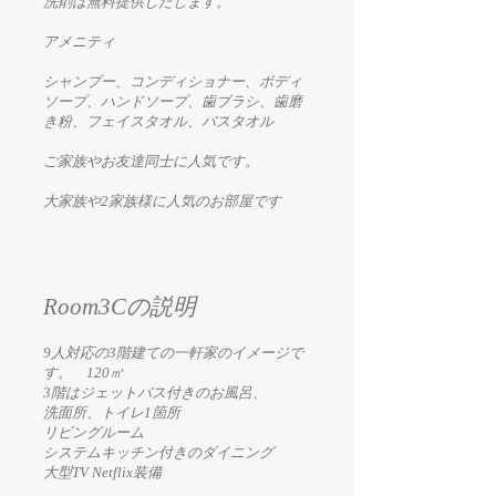
洗剤は無料提供したします。
アメニティ
シャンプー、コンディショナー、ボディ
ソープ、ハンドソープ、歯ブラシ、歯磨
き粉、フェイスタオル、バスタオル
ご家族やお友達同士に人気です。
大家族や2家族様に人気のお部屋です
Room3Cの説明
9人対応の3階建ての一軒家のイメージで
す。 120㎡
3階はジェットバス付きのお風呂、
洗面所、トイレ1箇所
リビングルーム
システムキッチン付きのダイニング
​大型TV Netflix装備