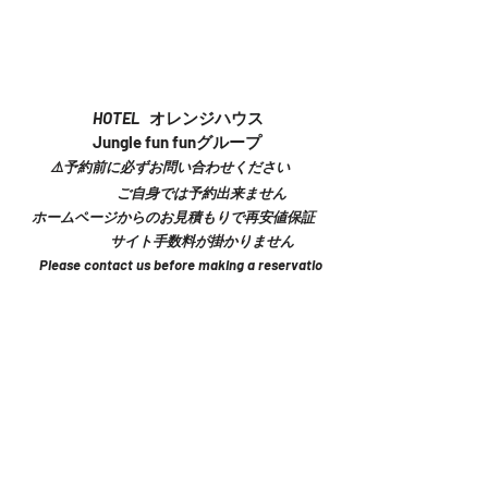
宿泊予約
OTEL
オレンジハウス
ngle fun funグループ
⚠️予約前に必ずお問い合わせください
身では予約出来ません
ージからのお見積もりで再安値保証
ト手数料が掛かりません
ntact us before making a reservatio