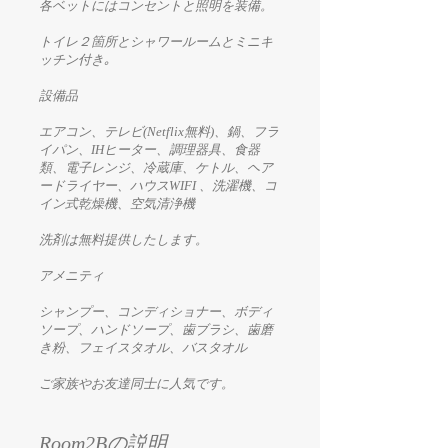
各ベットにはコンセントと照明を装備。
トイレ２箇所とシャワールームとミニキ
ッチン付き｡
設備品
エアコン、テレビ(Netflix無料)、鍋、フラ
イパン、IHヒーター、調理器具、食器
類、電子レンジ、冷蔵庫、ケトル、ヘア
ードライヤー、ハウスWIFI 、洗濯機、コ
イン式乾燥機、空気清浄機
洗剤は無料提供したします。
アメニティ
シャンプー、コンディショナー、ボディ
ソープ、ハンドソープ、歯ブラシ、歯磨
き粉、フェイスタオル、バスタオル
ご家族やお友達同士に人気です。
Room2Bの説明