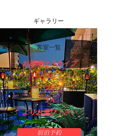
ギャラリー
客室一覧
お部屋は３タイプ
３C
２B
１A
​よりお選び下さい
宿泊予約