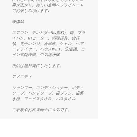
界が広がり、美しい空間をプライベート
でお楽しみ頂けます♪
設備品
エアコン、テレビ(Netflix無料)、鍋、フラ
イパン、IHヒーター、調理器具、食器
類、電子レンジ、冷蔵庫、ケトル、ヘア
ードライヤー、ハウスWIFI 、洗濯機、コ
イン式乾燥機、空気清浄機
洗剤は無料提供したします。
アメニティ
シャンプー、コンディショナー、ボディ
ソープ、ハンドソープ、歯ブラシ、歯磨
き粉、フェイスタオル、バスタオル
ご家族やお友達同士に人気です。