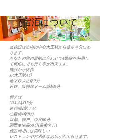
宿泊について
当施設は市内の中心大正駅から徒歩４分にあ
ります。
あなたの旅の目的に合わせて4路線を利用し
て何処にでも行く事が出来ます。
施設から徒歩
JR大正駅4分
地下鉄大正駅2分
近鉄、阪神線ドーム前駅9分
例えば
USJ４駅15分
道頓堀2駅７分
心斎橋4駅8分
京都、神戸、奈良60分.
関西空港乗60分(乗換無し)
施設周辺には美味しい
レストランやお洒落なお店が沢山有ります。