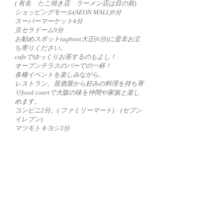
( 有名 たこ焼き店 ラーメン店は目の前)
ショッピングモール(AEON MALL)9分
スーパーマーケット4分
京セラドーム9分
お勧めスポットtugboat大正(6分)に是非お立
ち寄りください。
cafeでゆっくりお茶するのもよし！
オープンテラスのバーでの一杯！
各種イベントを楽しみながら、
レストラン、居酒屋から好みの料理を持ち寄
りfood courtで大阪の味を仲間や家族と楽し
めます。
コンビニ2分。( ファミリーマート) (セブン
イレブン)
マツモトキヨシ3分