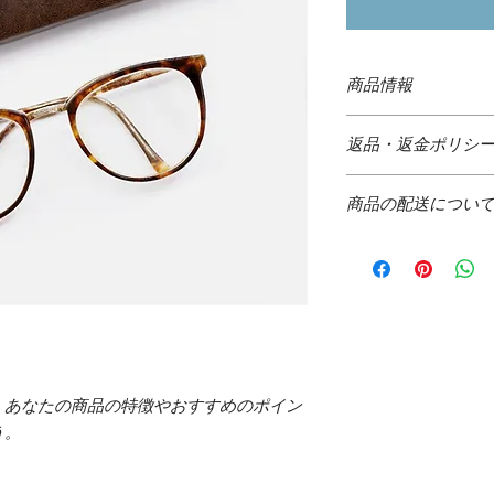
商品情報
商品の詳細を入力し
返品・返金ポリシ
明に加え、商品の特
しましょう。
返品・返金規約を入
商品の配送につい
だけなかった場合の
ましょう。規約の内
配送地域、料金、所
頼を獲得し、安心し
する情報を入力して
とで、お客様の信頼
ただけます。
。あなたの商品の特徴やおすすめのポイン
う。