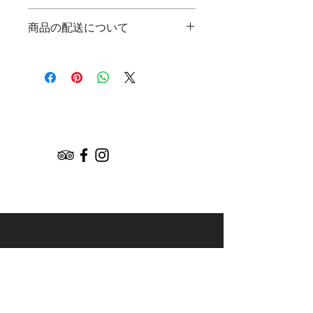
徴やおすすめのポイントなどを説明し
返品・返金規約を入力してください。
ましょう。
商品の配送について
商品にご満足いただけなかった場合の
返品・返金ポリシーと手順を説明しま
配送地域、料金、所要時間、梱包な
しょう。規約の内容を明確にすること
ど、商品の配送に関する情報を入力し
で、お客様の信頼を獲得し、安心して
てください。配送情報を明確にするこ
商品をご購入いただけます。
とで、お客様の信頼を獲得し、安心し
て商品をご購入いただけます。