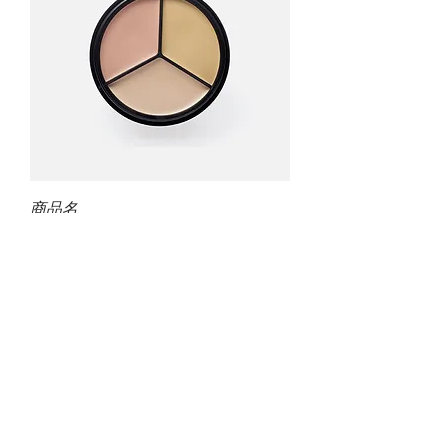
商品名
Price
¥45
Load More